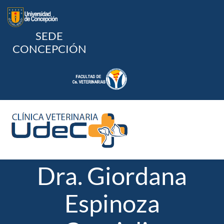
Skip
to
content
SEDE
CONCEPCIÓN
To
Na
Dra. Giordana
Home
Espinoza
Quienes Somos