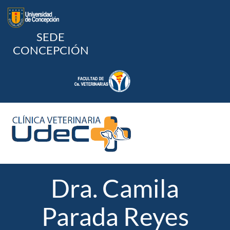
Skip
to
content
SEDE
CONCEPCIÓN
To
Na
Home
Dra. Camila
Parada Reyes
Quienes Somos