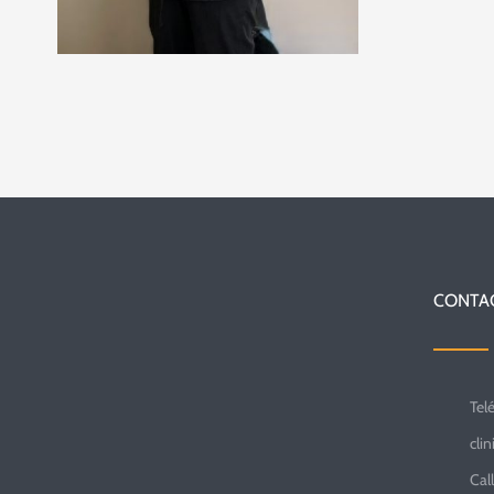
CONTA
Tel
cli
Cal