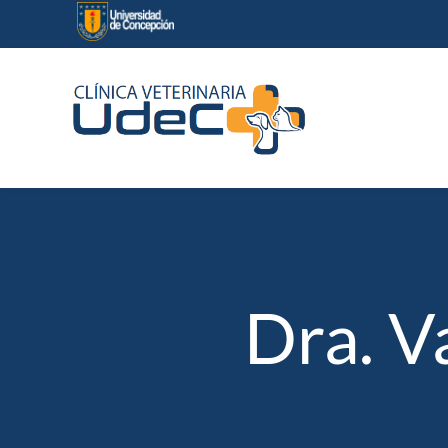
Skip
to
content
Dra. V